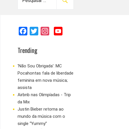
e
s
q
u
F
T
I
Y
i
s
a
w
n
o
a
c
i
s
u
Trending
r
e
t
t
T
p
b
t
a
u
'Não Sou Obrigada': MC
o
Pocahontas fala de liberdade
o
e
g
b
r
feminina em nova música;
:
o
r
r
e
assista
k
a
Airbnb nas Olimpíadas - Trip
m
da Mix
Justin Bieber retorna ao
mundo da música com o
single “Yummy”