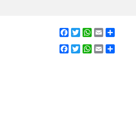
player – raiz
Facebook
Twitter
WhatsApp
Email
Compartilh
Facebook
Twitter
WhatsApp
Email
Compartilh