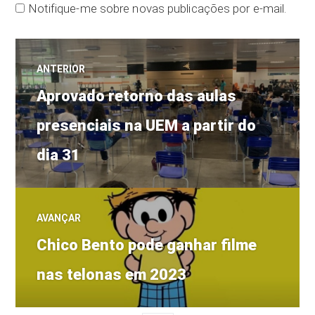
Notifique-me sobre novas publicações por e-mail.
Navegação
ANTERIOR
Post
de
Aprovado retorno das aulas
anterior:
presenciais na UEM a partir do
Post
dia 31
AVANÇAR
Próximo
Chico Bento pode ganhar filme
post:
nas telonas em 2023