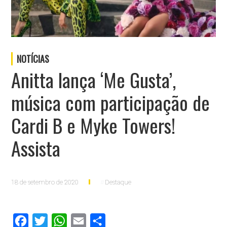
NOTÍCIAS
Anitta lança ‘Me Gusta’,
música com participação de
Cardi B e Myke Towers!
Assista
18 de setembro de 2020
Destaque
Facebook
Twitter
WhatsApp
Email
Compartilhar