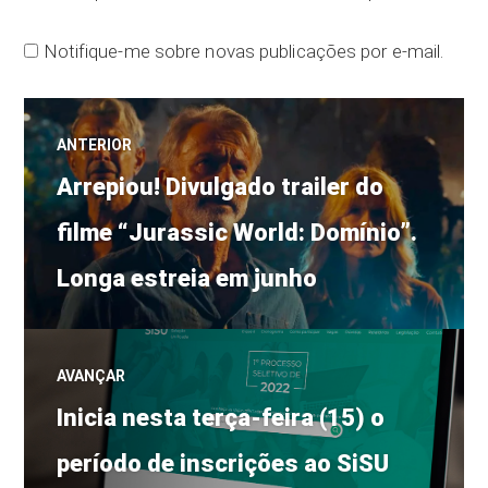
Notifique-me sobre novas publicações por e-mail.
Navegação
ANTERIOR
Post
de
Arrepiou! Divulgado trailer do
anterior:
filme “Jurassic World: Domínio”.
Post
Longa estreia em junho
AVANÇAR
Próximo
Inicia nesta terça-feira (15) o
post:
período de inscrições ao SiSU