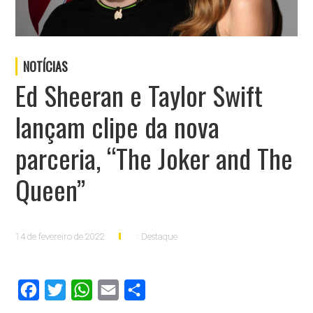
NOTÍCIAS
Ed Sheeran e Taylor Swift
lançam clipe da nova
parceria, “The Joker and The
Queen”
14 de fevereiro de 2022
Destaque
Facebook
Twitter
WhatsApp
Email
Compartilhar