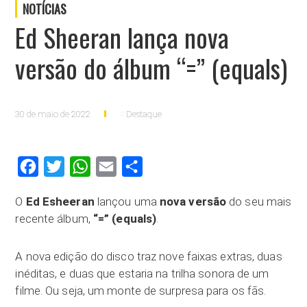
NOTÍCIAS
Ed Sheeran lança nova
versão do álbum “=” (equals)
30 de maio de 2022
Destaque
Facebook
Twitter
WhatsApp
Email
Compartilhar
O
Ed Esheeran
lançou uma
nova versão
do seu mais
recente álbum,
“=” (equals)
.
A nova edição do disco traz nove faixas extras, duas
inéditas, e duas que estaria na trilha sonora de um
filme. Ou seja, um monte de surpresa para os fãs.