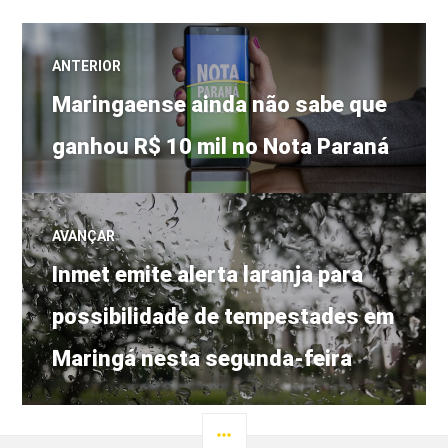
Navegação
ANTERIOR
Post
de
Maringaense ainda não sabe que
anterior:
ganhou R$ 10 mil no Nota Paraná
Post
AVANÇAR
Próximo
Inmet emite alerta laranja para
post:
possibilidade de tempestades em
Maringá nesta segunda-feira
LATERAL