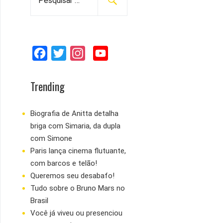
e
s
q
u
F
T
I
Y
i
s
a
w
n
o
a
c
i
s
u
Trending
r
e
t
t
T
p
b
t
a
u
Biografia de Anitta detalha
o
briga com Simaria, da dupla
o
e
g
b
r
com Simone
:
o
r
r
e
Paris lança cinema flutuante,
k
a
com barcos e telão!
m
Queremos seu desabafo!
Tudo sobre o Bruno Mars no
Brasil
Você já viveu ou presenciou