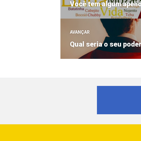
Post
de
Você tem algum apeli
anterior:
Post
AVANÇAR
Próximo
Qual seria o seu pode
post: