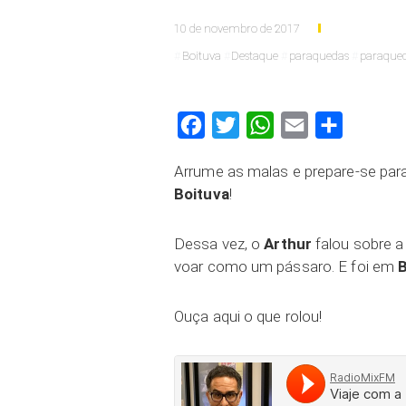
10 de novembro de 2017
Boituva
Destaque
paraquedas
paraque
Facebook
Twitter
WhatsApp
Email
Compartilh
Arrume as malas e prepare-se para
Boituva
!
Dessa vez, o
Arthur
falou sobre a
voar como um pássaro. E foi em
B
Ouça aqui o que rolou!