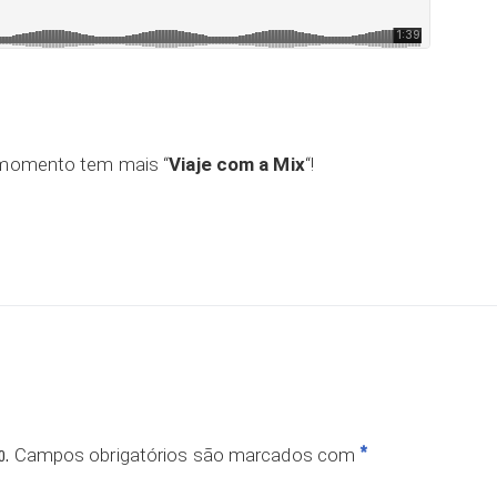
r momento tem mais “
Viaje com a Mix
“!
ar
o.
*
Campos obrigatórios são marcados com