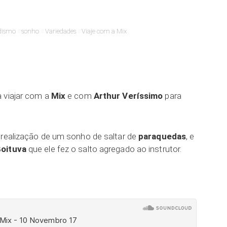
dismo
sonho
Variedades
Viaje com a Mix
ar
 viajar com a
Mix
e com
Arthur Veríssimo
para
 realização de um sonho de saltar de
paraquedas
, e
oituva
que ele fez o salto agregado ao instrutor.