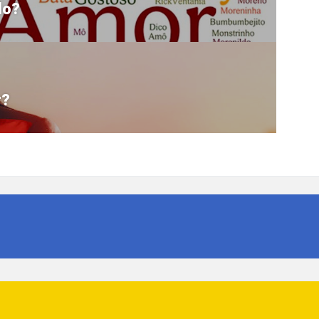
do?
r?