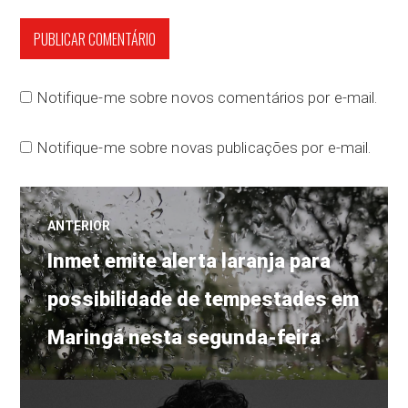
Notifique-me sobre novos comentários por e-mail.
Notifique-me sobre novas publicações por e-mail.
Navegação
ANTERIOR
Post
de
Inmet emite alerta laranja para
anterior:
possibilidade de tempestades em
Post
Maringá nesta segunda-feira