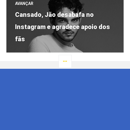
AVANÇAR
Próximo
Cansado, Jão desabafa no
post:
Instagram e agradece apoio dos
fãs
LATERAL