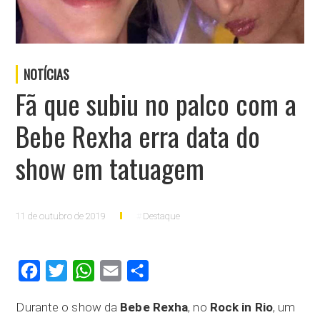
NOTÍCIAS
Fã que subiu no palco com a
Bebe Rexha erra data do
show em tatuagem
11 de outubro de 2019
Destaque
Facebook
Twitter
WhatsApp
Email
Compartilhar
Durante o show da
Bebe Rexha
, no
Rock in Rio
, um