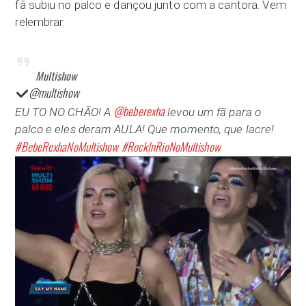
fã subiu no palco e dançou junto com a cantora. Vem
relembrar:
Multishow
@multishow
@
beberexha
EU TO NO CHÃO! A
levou um fã para o
palco e eles deram AULA! Que momento, que lacre!
#
BebeRexhaNoMultishow
#
RockInRioNoMultishow