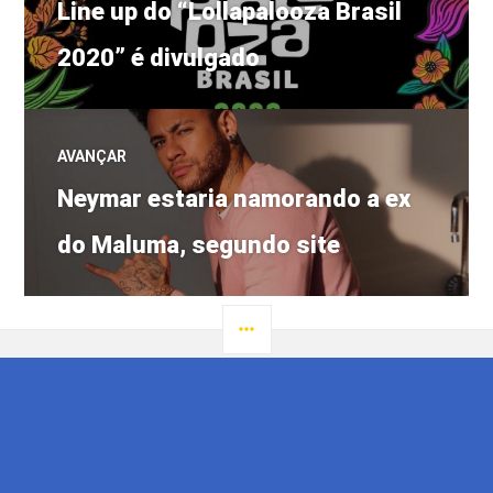
Post
de
Line up do “Lollapalooza Brasil
anterior:
2020” é divulgado
Post
AVANÇAR
Próximo
Neymar estaria namorando a ex
post:
do Maluma, segundo site
LATERAL