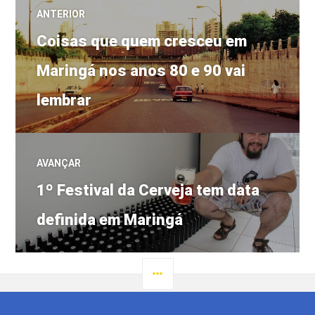
Navegação
ANTERIOR
Post
de
Coisas que quem cresceu em
anterior:
Maringá nos anos 80 e 90 vai
Post
lembrar
AVANÇAR
Próximo
1º Festival da Cerveja tem data
post:
definida em Maringá
LATERAL