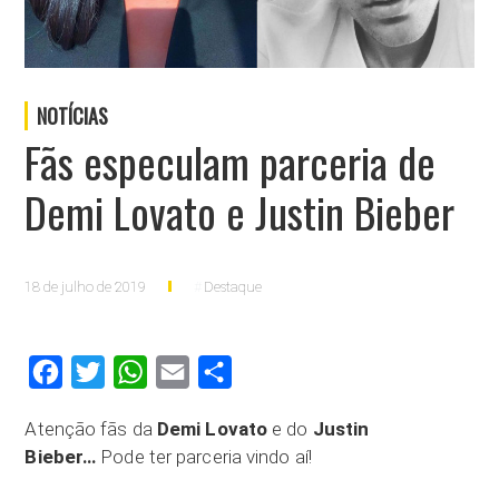
NOTÍCIAS
Fãs especulam parceria de
Demi Lovato e Justin Bieber
18 de julho de 2019
Destaque
Facebook
Twitter
WhatsApp
Email
Compartilhar
Atenção fãs da
Demi Lovato
e do
Justin
Bieber…
Pode ter parceria vindo aí!