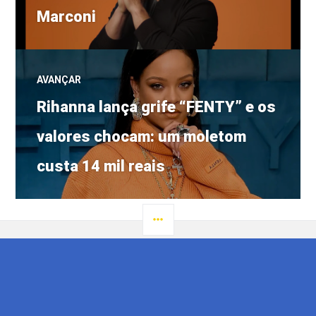
Post
Marconi
AVANÇAR
Próximo
Rihanna lança grife “FENTY” e os
post:
valores chocam: um moletom
custa 14 mil reais
LATERAL