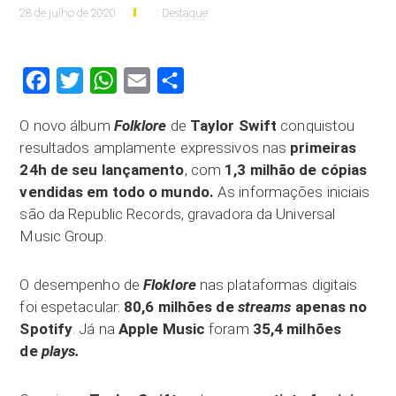
28 de julho de 2020
Destaque
Facebook
Twitter
WhatsApp
Email
Compartilhar
O novo álbum
Folklore
de
Taylor Swift
conquistou
resultados amplamente expressivos nas
primeiras
24h de seu lançamento
, com
1,3 milhão de cópias
vendidas em todo o mundo.
As informações iniciais
são da Republic Records, gravadora da Universal
Music Group.
O desempenho de
Floklore
nas plataformas digitais
foi espetacular:
80,6 milhões de
streams
apenas no
Spotify
. Já na
Apple Music
foram
35,4 milhões
de
plays.