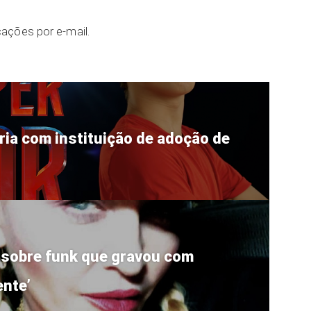
ações por e-mail.
ria com instituição de adoção de
ez sobre funk que gravou com
nte’