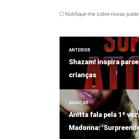
Notifique-me sobre novas public
Navegação
ANTERIOR
Post
de
Shazam! inspira parce
anterior:
crianças
Post
AVANÇAR
Próximo
Anitta fala pela 1ª v
post:
Madonna: ‘Surpreende