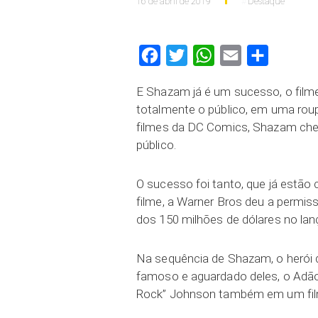
16 de abril de 2019
Destaque
Facebook
Twitter
WhatsApp
Email
Compartilh
E Shazam já é um sucesso, o film
totalmente o público, em uma ro
filmes da DC Comics, Shazam che
público.
O sucesso foi tanto, que já estã
filme, a Warner Bros deu a permiss
dos 150 milhões de dólares no la
Na sequência de Shazam, o herói de
famoso e aguardado deles, o Adão
Rock” Johnson também em um fil