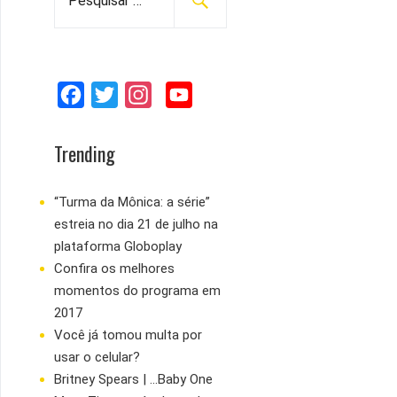
e
s
q
u
F
T
I
Y
i
s
a
w
n
o
a
c
i
s
u
Trending
r
e
t
t
T
p
b
t
a
u
“Turma da Mônica: a série”
o
estreia no dia 21 de julho na
o
e
g
b
r
plataforma Globoplay
:
o
r
r
e
Confira os melhores
k
a
momentos do programa em
m
2017
Você já tomou multa por
usar o celular?
Britney Spears | ...Baby One