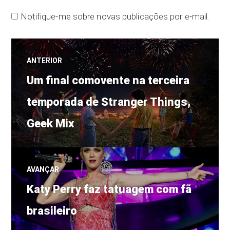
Notifique-me sobre novas publicações por e-mail.
Navegação
ANTERIOR
Post
de
Um final comovente na terceira
anterior:
temporada de Stranger Things,
Post
Geek Mix
AVANÇAR
Próximo
Katy Perry faz tatuagem com fã
post:
brasileiro