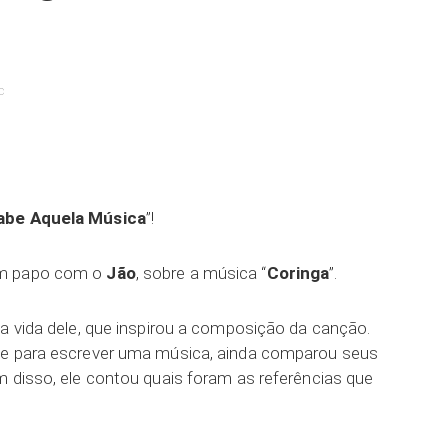
c
ar
abe Aquela Música
”!
um papo com o
Jão
, sobre a música “
Coringa
”.
da vida dele, que inspirou a composição da canção.
le para escrever uma música, ainda comparou seus
m disso, ele contou quais foram as referências que
.