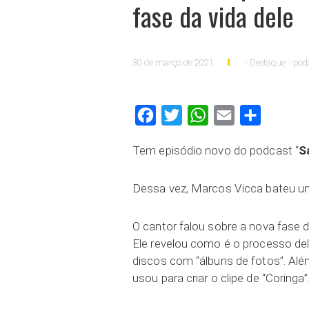
fase da vida dele
30 de março de 2021
Destaque
pod
Facebook
Twitter
WhatsApp
Email
Compartilh
Tem episódio novo do podcast “
S
Dessa vez, Marcos Vicca bateu 
O cantor falou sobre a nova fase 
Ele revelou como é o processo de
discos com “álbuns de fotos”. Alé
usou para criar o clipe de “Coringa”