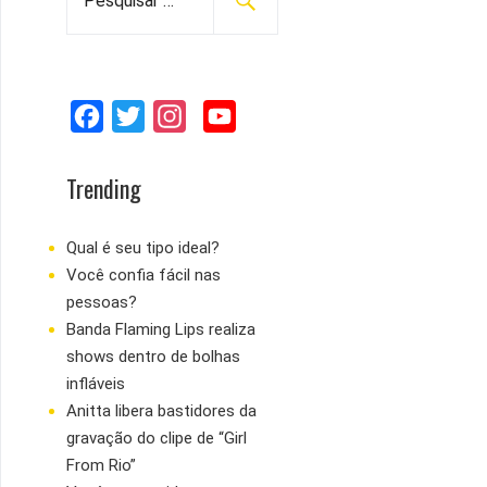
e
s
q
u
F
T
I
Y
i
s
a
w
n
o
a
c
i
s
u
Trending
r
e
t
t
T
p
b
t
a
u
Qual é seu tipo ideal?
o
Você confia fácil nas
o
e
g
b
r
pessoas?
:
o
r
r
e
Banda Flaming Lips realiza
k
a
shows dentro de bolhas
m
infláveis
Anitta libera bastidores da
gravação do clipe de “Girl
From Rio”