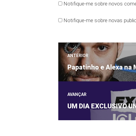
Notifique-me sobre novos comen
Notifique-me sobre novas public
Navegação
ANTERIOR
Post
de
Papatinho e Alexa na 
anterior:
Post
AVANÇAR
Próximo
UM DIA EXCLUSIVO U
post: