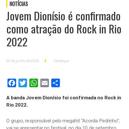
NOTÍCIAS
Jovem Dionísio é confirmado
como atração do Rock in Rio
2022
30 de junho de 2022
Destaque
Facebook
Twitter
WhatsApp
Email
Compartilhar
A banda Jovem Dionísio foi confirmada no Rock in
Rio 2022.
O grupo, responsável pelo megahit “Acorda Pedrinho”,
vai se apresentar no festival, no dia 10 de setembro,