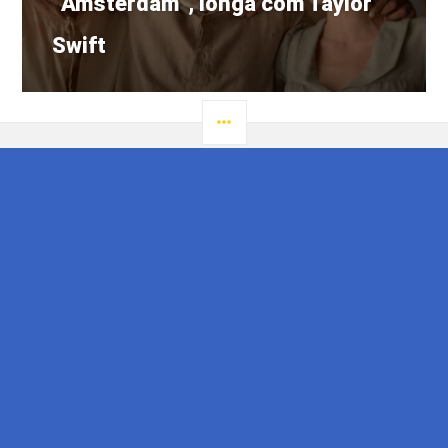
“Amsterdam”, longa com Taylor
Swift
LATERAL