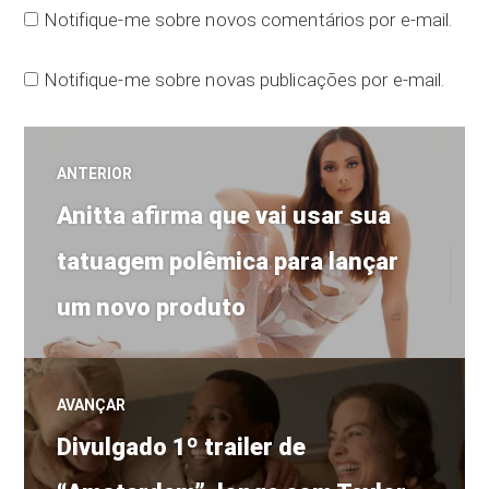
Notifique-me sobre novos comentários por e-mail.
Notifique-me sobre novas publicações por e-mail.
Navegação
ANTERIOR
Post
de
Anitta afirma que vai usar sua
anterior:
tatuagem polêmica para lançar
Post
um novo produto
AVANÇAR
Próximo
Divulgado 1º trailer de
post: