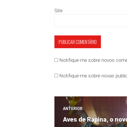
Site
Notifique-me sobre novos comen
Notifique-me sobre novas public
Navegação
ANTERIOR
Post
de
Aves de Rapina, o nov