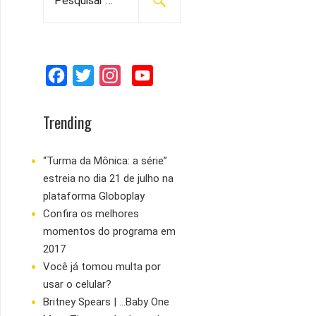
e
s
q
u
F
T
I
Y
i
s
a
w
n
o
a
c
i
s
u
Trending
r
e
t
t
T
p
b
t
a
u
“Turma da Mônica: a série”
o
estreia no dia 21 de julho na
o
e
g
b
r
plataforma Globoplay
:
o
r
r
e
Confira os melhores
k
a
momentos do programa em
m
2017
Você já tomou multa por
usar o celular?
Britney Spears | ...Baby One