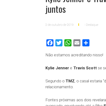
juntos
2 de outubro de 2019
Destaque
Facebook
Twitter
WhatsApp
Email
Compartilh
Não estamos acreditando nisso!
Kylie Jenner
e
Travis Scott
se s
Segundo o
TMZ
, o casal estaria
relacionamento.
Fontes próximas aos dois revelar
avançado, envolvendo até a filha
S