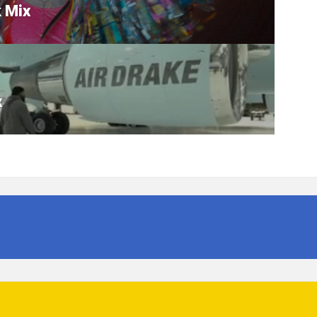
k Mix
x