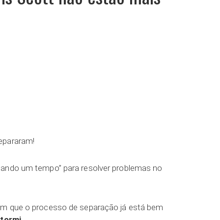
ar
epararam!
 “dando um tempo” para resolver problemas no
am que o processo de separação já está bem
tormi
.