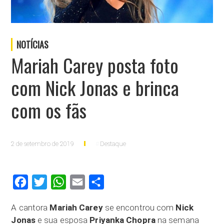
NOTÍCIAS
Mariah Carey posta foto
com Nick Jonas e brinca
com os fãs
2 de setembro de 2019
Destaque
Facebook
Twitter
WhatsApp
Email
Compartilhar
A cantora
Mariah Carey
se encontrou com
Nick
Jonas
e sua esposa
Priyanka Chopra
na semana