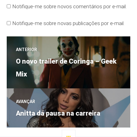
Notifique-me sobre novos comentários por e-mail.
Notifique-me sobre novas publicações por e-mail.
Navegação
ANTERIOR
Post
de
O novo trailer de Coringa – Geek
anterior:
Mix
Post
AVANÇAR
Próximo
Anitta dá pausa na carreira
post:
LATERAL