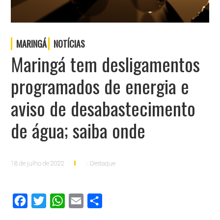
MARINGÁ
NOTÍCIAS
Maringá tem desligamentos
programados de energia e
aviso de desabastecimento
de água; saiba onde
18 de julho de 2022
Destaque
Facebook
Twitter
WhatsApp
Email
Compartilhar