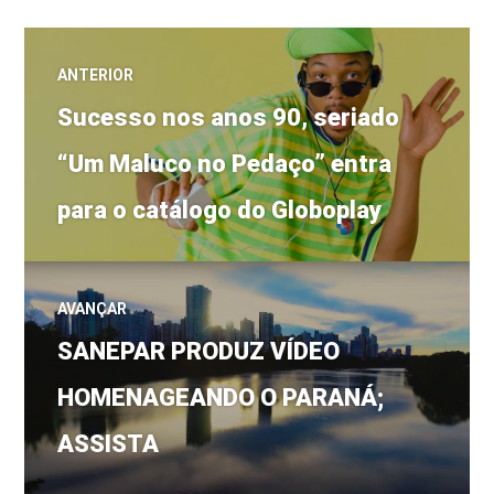
Navegação
ANTERIOR
Post
de
Sucesso nos anos 90, seriado
anterior:
“Um Maluco no Pedaço” entra
Post
para o catálogo do Globoplay
AVANÇAR
Próximo
SANEPAR PRODUZ VÍDEO
post:
HOMENAGEANDO O PARANÁ;
ASSISTA