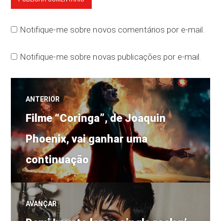
Notifique-me sobre novos comentários por e-mail.
Notifique-me sobre novas publicações por e-mail.
Navegação
ANTERIOR
Post
de
Filme “Coringa”, de Joaquin
anterior:
Phoenix, vai ganhar uma
Post
continuação
AVANÇAR
Próximo