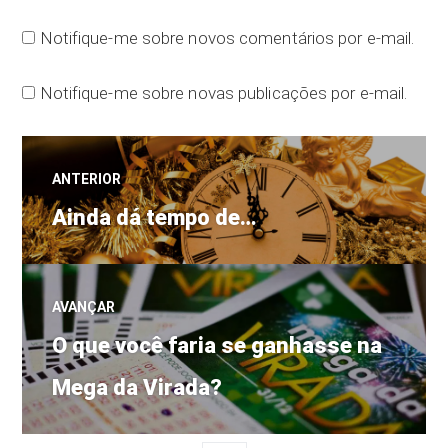
Notifique-me sobre novos comentários por e-mail.
Notifique-me sobre novas publicações por e-mail.
Navegação
ANTERIOR
Post
de
Ainda dá tempo de…
anterior:
Post
AVANÇAR
Próximo
O que você faria se ganhasse na
post:
Mega da Virada?