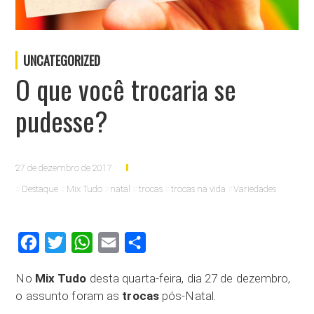
UNCATEGORIZED
O que você trocaria se
pudesse?
27 de dezembro de 2017
Destaque
Mix Tudo
natal
trocas
trocas na vida
Variedades
Facebook
Twitter
WhatsApp
Email
Compartilhar
No
Mix Tudo
desta quarta-feira, dia 27 de dezembro,
o assunto foram as
trocas
pós-Natal.