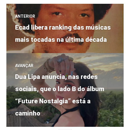
Navegação
ANTERIOR
Post
de
Ecad libera ranking das músicas
anterior:
mais tocadas na última década
Post
AVANÇAR
Próximo
Dua Lipa anuncia, nas redes
post:
sociais, que o lado B do álbum
“Future Nostalgia” está a
caminho