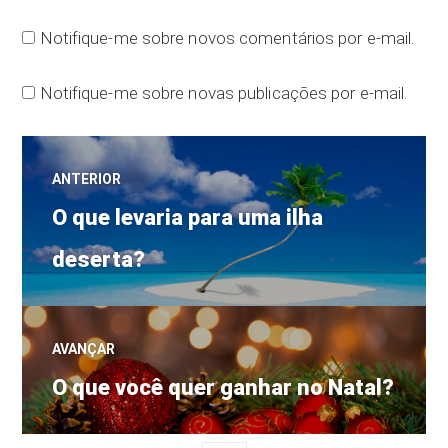
Notifique-me sobre novos comentários por e-mail.
Notifique-me sobre novas publicações por e-mail.
Navegação
ANTERIOR
Post
de
O que levaria para uma ilha
anterior:
deserta?
Post
AVANÇAR
Próximo
O que você quer ganhar no Natal?
post: