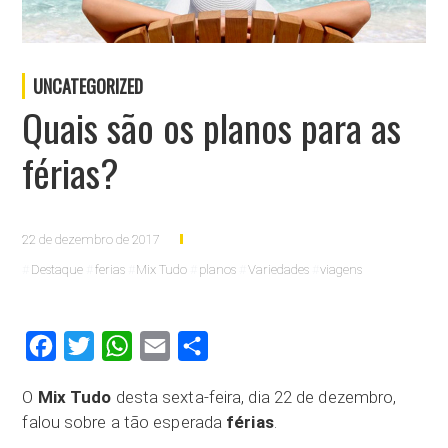
UNCATEGORIZED
Quais são os planos para as
férias?
22 de dezembro de 2017
Destaque
ferias
Mix Tudo
planos
Variedades
viagens
Facebook
Twitter
WhatsApp
Email
Compartilhar
O
Mix Tudo
desta sexta-feira, dia 22 de dezembro,
falou sobre a tão esperada
férias
.