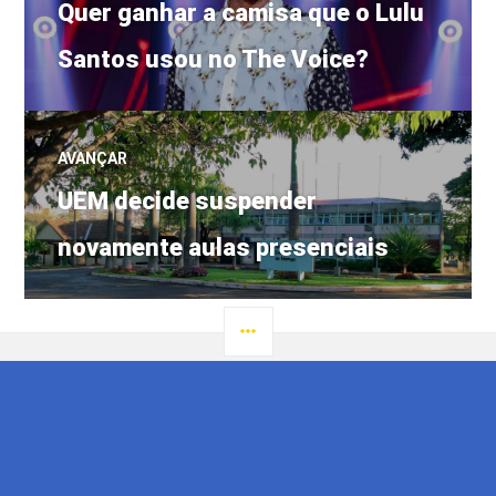
Post
de
Quer ganhar a camisa que o Lulu
anterior:
Santos usou no The Voice?
Post
AVANÇAR
Próximo
UEM decide suspender
post:
novamente aulas presenciais
LATERAL