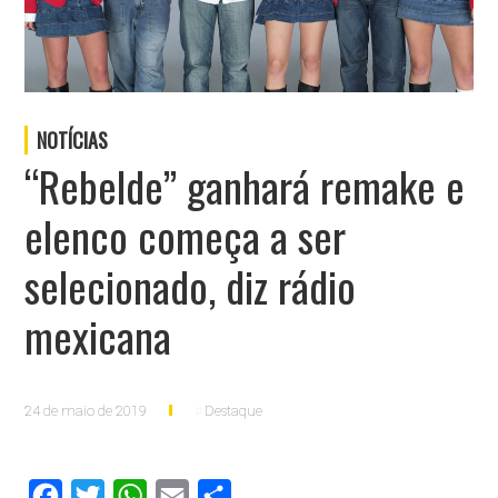
NOTÍCIAS
“Rebelde” ganhará remake e
elenco começa a ser
selecionado, diz rádio
mexicana
24 de maio de 2019
Destaque
Facebook
Twitter
WhatsApp
Email
Compartilhar