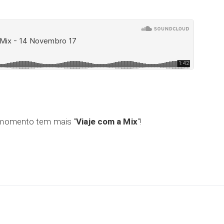
r momento tem mais “
Viaje com a Mix
“!
ar