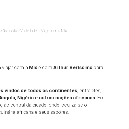
são paulo
Variedades
Viaje com a Mix
ar
 viajar com a
Mix
e com
Arthur Veríssimo
para
s vindos de todos os continentes
, entre eles,
Angola, Nigéria e outras nações africanas
. Em
ião central da cidade, onde localiza-se o
culinária africana e seus sabores.