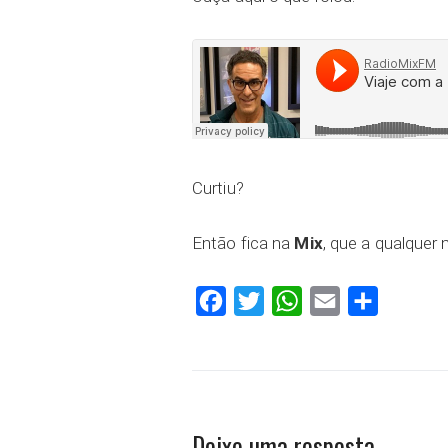
Curtiu?
Então fica na
Mix
, que a qualque
Facebook
Twitter
WhatsApp
Email
Compartilh
Deixe uma resposta