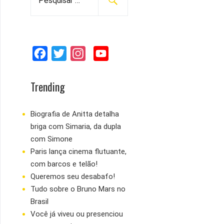
e
s
q
u
F
T
I
Y
i
s
a
w
n
o
a
c
i
s
u
Trending
r
e
t
t
T
p
b
t
a
u
Biografia de Anitta detalha
o
briga com Simaria, da dupla
o
e
g
b
r
com Simone
:
o
r
r
e
Paris lança cinema flutuante,
k
a
com barcos e telão!
m
Queremos seu desabafo!
Tudo sobre o Bruno Mars no
Brasil
Você já viveu ou presenciou