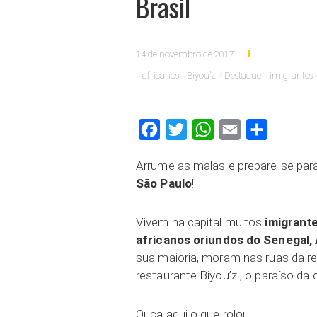
Brasil
14 de novembro de 2017
africanos
Biyou’z
Destaque
imigrantes
Facebook
Twitter
WhatsApp
Email
Compartilh
Arrume as malas e prepare-se para
São Paulo
!
Vivem na capital muitos
imigrante
africanos
oriundos do Senegal, 
sua maioria, moram nas ruas da reg
restaurante Biyou’z , o paraíso da 
Ouça aqui o que rolou!