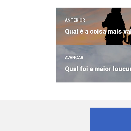
Navegação
ANTERIOR
Post
de
Qual é a coisa mais v
anterior:
Post
AVANÇAR
Próximo
Qual foi a maior loucu
post: