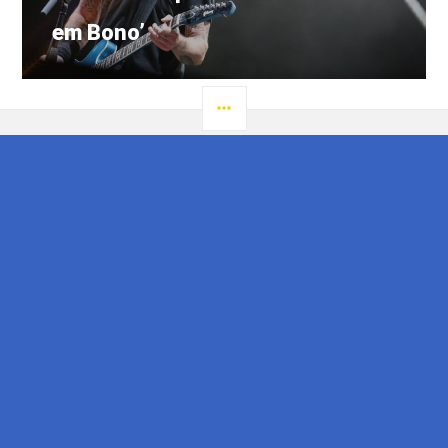
em Bono’
LATERAL