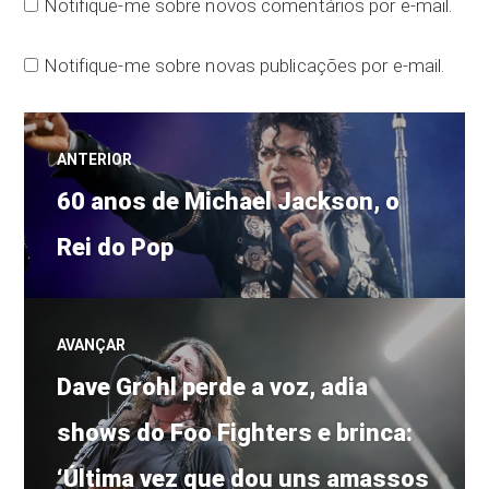
Notifique-me sobre novos comentários por e-mail.
Notifique-me sobre novas publicações por e-mail.
Navegação
ANTERIOR
Post
de
60 anos de Michael Jackson, o
anterior:
Rei do Pop
Post
AVANÇAR
Próximo
Dave Grohl perde a voz, adia
post:
shows do Foo Fighters e brinca:
‘Última vez que dou uns amassos