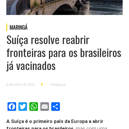
MARINGÁ
Suíça resolve reabrir
fronteiras para os brasileiros
já vacinados
8 de julho de 2021
Destaque
Facebook
Twitter
WhatsApp
Email
Compartilhar
A Suíça é o primeiro país da Europa a abrir
fronteiras para os brasileiros
, mas com uma