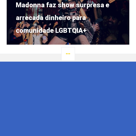
Próximo
Madonna faz show surpresa e
post:
arrecada dinheiro para
comunidade LGBTQIA+
LATERAL