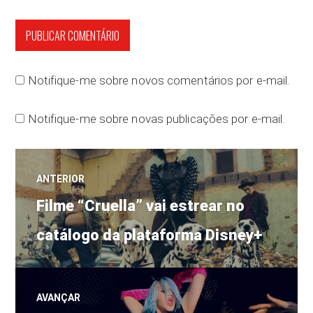
Notifique-me sobre novos comentários por e-mail.
Notifique-me sobre novas publicações por e-mail.
Navegação
ANTERIOR
Post
de
Filme “Cruella” vai estrear no
anterior:
catálogo da plataforma Disney+
Post
AVANÇAR