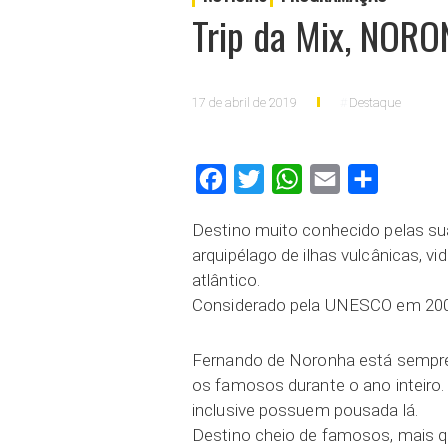
Trip da Mix, NOR
17 de abril de 2019
Destaque
Facebook
Twitter
WhatsApp
Email
Compartilh
Destino muito conhecido pelas su
arquipélago de ilhas vulcânicas, 
atlântico.
Considerado pela UNESCO em 200
Fernando de Noronha está sempre 
os famosos durante o ano inteiro
inclusive possuem pousada lá.
Destino cheio de famosos, mais 