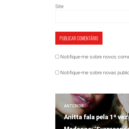
Site
Notifique-me sobre novos comen
Notifique-me sobre novas public
Navegação
ANTERIOR
Post
de
Anitta fala pela 1ª v
anterior: