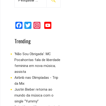
e
s
q
u
F
T
I
Y
i
s
a
w
n
o
a
c
i
s
u
Trending
r
e
t
t
T
p
b
t
a
u
'Não Sou Obrigada': MC
o
Pocahontas fala de liberdade
o
e
g
b
r
feminina em nova música;
:
o
r
r
e
assista
k
a
Airbnb nas Olimpíadas - Trip
m
da Mix
Justin Bieber retorna ao
mundo da música com o
single “Yummy”