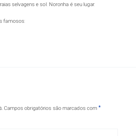
raias selvagens e sol. Noronha é seu lugar.
os famosos:
ar
o.
*
Campos obrigatórios são marcados com