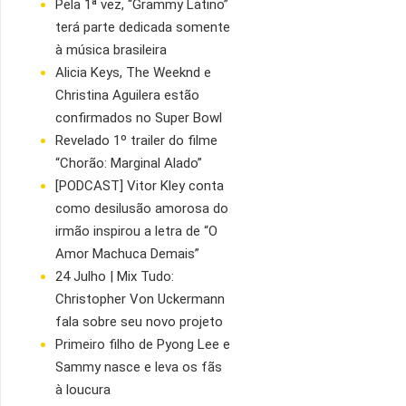
Pela 1ª vez, “Grammy Latino”
terá parte dedicada somente
à música brasileira
Alicia Keys, The Weeknd e
Christina Aguilera estão
confirmados no Super Bowl
Revelado 1º trailer do filme
“Chorão: Marginal Alado”
[PODCAST] Vitor Kley conta
como desilusão amorosa do
irmão inspirou a letra de “O
Amor Machuca Demais”
24 Julho | Mix Tudo:
Christopher Von Uckermann
fala sobre seu novo projeto
Primeiro filho de Pyong Lee e
Sammy nasce e leva os fãs
à loucura