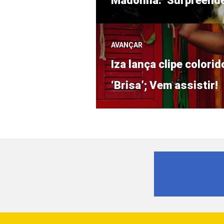
Madonna: ‘Surpreende
Post
AVANÇAR
Próximo
Iza lança clipe colori
post:
‘Brisa’; Vem assistir!