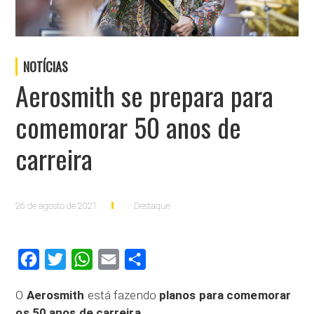
NOTÍCIAS
Aerosmith se prepara para
comemorar 50 anos de
carreira
26 de agosto de 2021
Destaque
Facebook
Twitter
WhatsApp
Email
Compartilhar
O
Aerosmith
está fazendo
planos para comemorar
os 50 anos de carreira
.