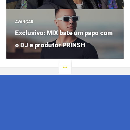
AVANÇAR
Próximo
Exclusivo: MIX bate um papo com
post:
o DJ e produtor PRINSH
LATERAL