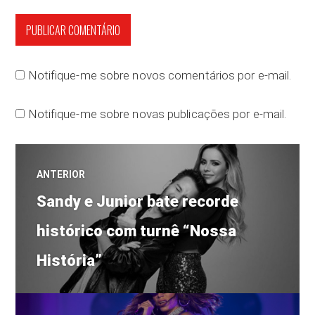
Notifique-me sobre novos comentários por e-mail.
Notifique-me sobre novas publicações por e-mail.
Navegação
ANTERIOR
Post
de
Sandy e Junior bate recorde
anterior:
histórico com turnê “Nossa
Post
História”