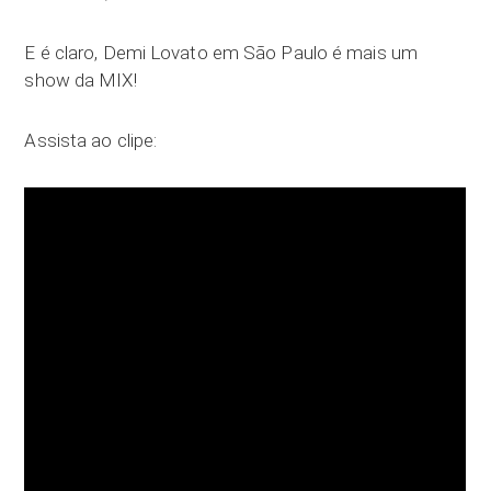
E é claro, Demi Lovato em São Paulo é mais um
show da MIX!
Assista ao clipe: