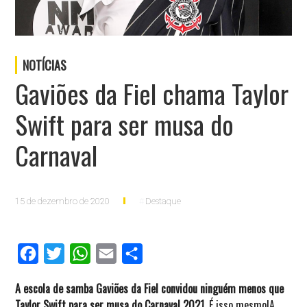
NOTÍCIAS
Gaviões da Fiel chama Taylor
Swift para ser musa do
Carnaval
15 de dezembro de 2020
Destaque
Facebook
Twitter
WhatsApp
Email
Compartilhar
A escola de samba Gaviões da Fiel convidou ninguém menos que
Taylor Swift para ser musa do Carnaval 2021
. É isso mesmo!A