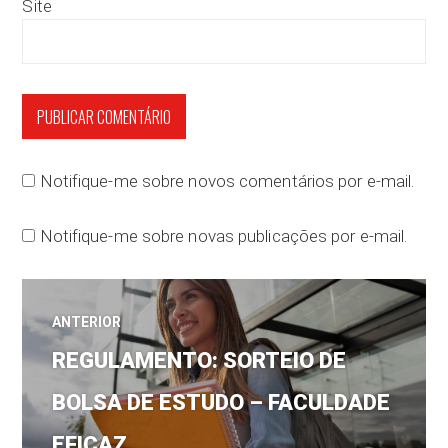
Site
Notifique-me sobre novos comentários por e-mail.
Notifique-me sobre novas publicações por e-mail.
Navegação
ANTERIOR
Post
de
REGULAMENTO: SORTEIO DE
anterior:
BOLSA DE ESTUDO – FACULDADE
Post
EFICAZ