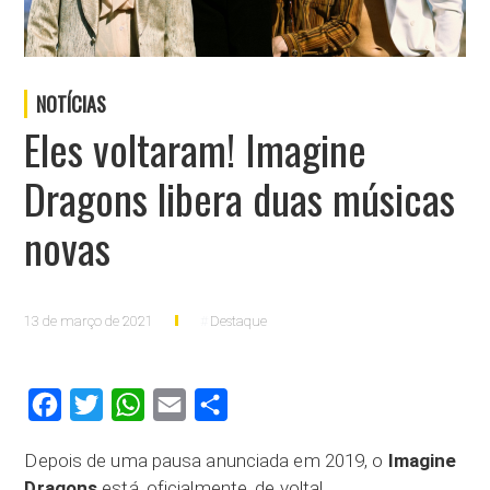
NOTÍCIAS
Eles voltaram! Imagine
Dragons libera duas músicas
novas
13 de março de 2021
Destaque
Facebook
Twitter
WhatsApp
Email
Compartilhar
Depois de uma pausa anunciada em 2019, o
Imagine
Dragons
está, oficialmente, de volta!