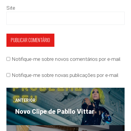
Site
Notifique-me sobre novos comentários por e-mail.
Notifique-me sobre novas publicações por e-mail.
Navegação
ANTERIOR
Post
de
Novo Clipe de Pabllo Vittar
anterior: