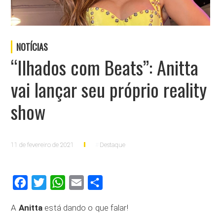
NOTÍCIAS
“Ilhados com Beats”: Anitta
vai lançar seu próprio reality
show
11 de fevereiro de 2021
Destaque
Facebook
Twitter
WhatsApp
Email
Compartilhar
A
Anitta
está dando o que falar!