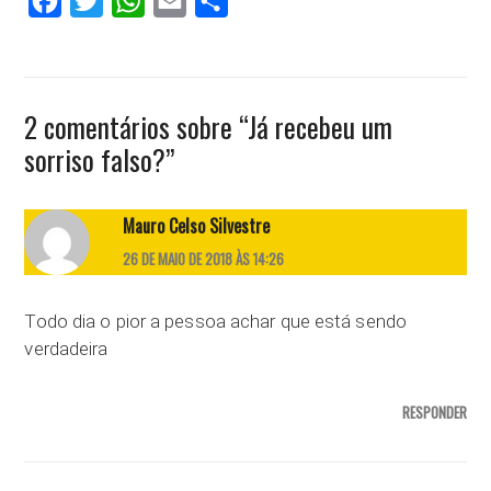
Facebook
Twitter
WhatsApp
Email
Compartilhar
2 comentários sobre “
Já recebeu um
sorriso falso?
”
Mauro Celso Silvestre
26 DE MAIO DE 2018 ÀS 14:26
Todo dia o pior a pessoa achar que está sendo
verdadeira
RESPONDER