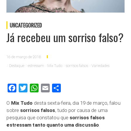
UNCATEGORIZED
Já recebeu um sorriso falso?
16 de março de 2018
Destaque
estressam
Mix Tudo
sorrisos falsos
Variedades
Facebook
Twitter
WhatsApp
Email
Compartilhar
O
Mix Tudo
desta sexta-feira, dia 19 de março, falou
sobre
sorrisos falsos
, tudo por causa de uma
pesquisa que constatou que
sorrisos falsos
estressam tanto quanto uma discussão
.