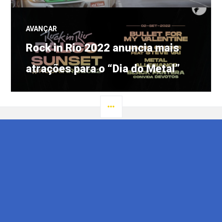
AVANÇAR
Próximo
Rock in Rio 2022 anuncia mais
post:
atrações para o “Dia do Metal”
LATERAL