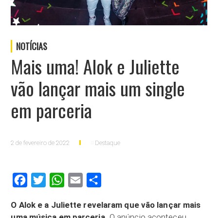
NOTÍCIAS
Mais uma! Alok e Juliette
vão lançar mais um single
em parceria
2 de fevereiro de 2022
Destaque
Facebook
Twitter
WhatsApp
Email
Compartilhar
O Alok e a Juliette revelaram que vão lançar mais
uma música em parceria.
O anúncio aconteceu