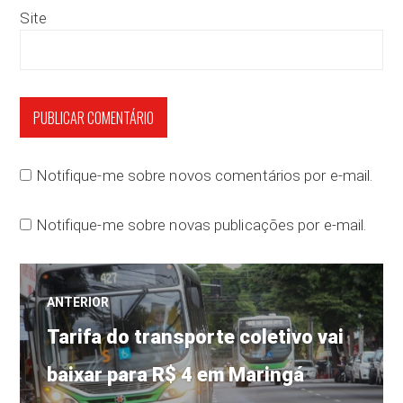
Site
Notifique-me sobre novos comentários por e-mail.
Notifique-me sobre novas publicações por e-mail.
Navegação
ANTERIOR
Post
de
Tarifa do transporte coletivo vai
anterior:
baixar para R$ 4 em Maringá
Post