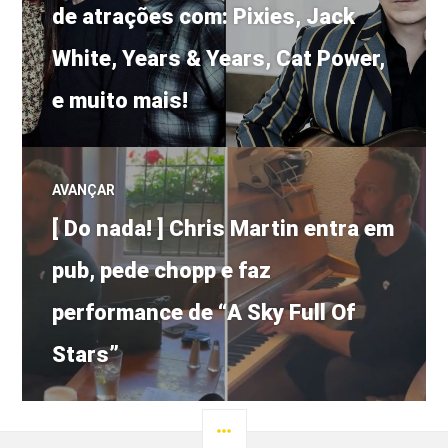
anterior:
de atrações com: Pixies, Jack
Post
White, Years & Years, Cat Power,
e muito mais!
AVANÇAR
Próximo
[ Do nada! ] Chris Martin entra em
post:
pub, pede chopp e faz
performance de “A Sky Full Of
Stars”
LATERAL