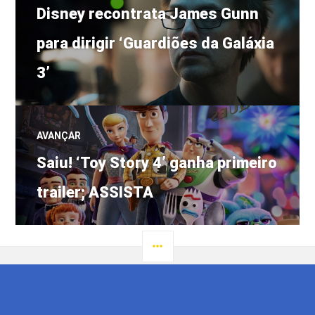
Post
de
Disney recontrata James Gunn
anterior:
para dirigir ‘Guardiões da Galáxia
Post
3’
AVANÇAR
Próximo
Saiu! ‘Toy Story 4’ ganha primeiro
post:
trailer; ASSISTA
LATERAL