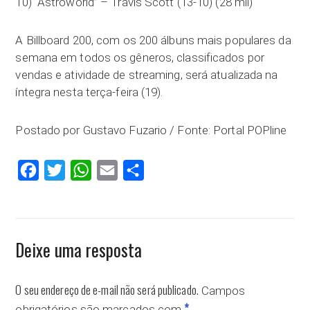
10) “Astroworld” – Travis Scott (13-10) (28 mil)
A Billboard 200, com os 200 álbuns mais populares da
semana em todos os gêneros, classificados por
vendas e atividade de streaming, será atualizada na
íntegra nesta terça-feira (19).
Postado por Gustavo Fuzario / Fonte: Portal POPline
Facebook
Twitter
WhatsApp
Email
Compartilhar
Deixe uma resposta
O seu endereço de e-mail não será publicado.
Campos
*
obrigatórios são marcados com