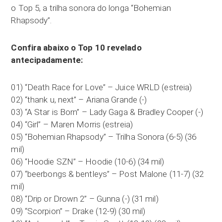
o Top 5, a trilha sonora do longa “Bohemian
Rhapsody”.
Confira abaixo o Top 10 revelado
antecipadamente:
01) “Death Race for Love” – Juice WRLD (estreia)
02) “thank u, next” – Ariana Grande (-)
03) “A Star is Born” – Lady Gaga & Bradley Cooper (-)
04) “Girl” – Maren Morris (estreia)
05) “Bohemian Rhapsody” – Trilha Sonora (6-5) (36
mil)
06) “Hoodie SZN” – Hoodie (10-6) (34 mil)
07) “beerbongs & bentleys” – Post Malone (11-7) (32
mil)
08) “Drip or Drown 2” – Gunna (-) (31 mil)
09) “Scorpion” – Drake (12-9) (30 mil)