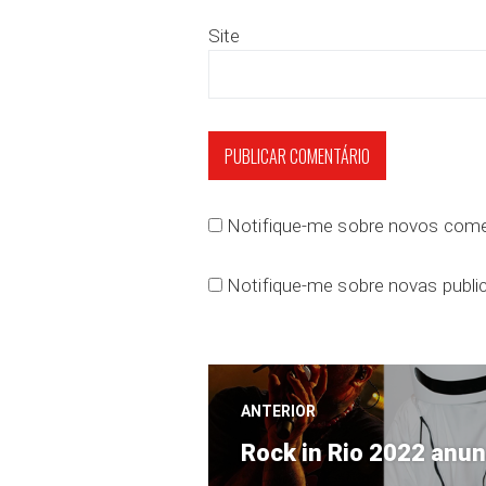
Site
Notifique-me sobre novos comen
Notifique-me sobre novas public
Navegação
ANTERIOR
Post
de
Rock in Rio 2022 anun