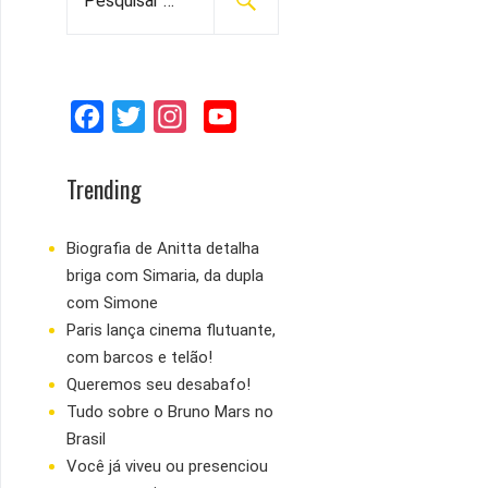
e
s
q
u
F
T
I
Y
i
s
a
w
n
o
a
c
i
s
u
Trending
r
e
t
t
T
p
b
t
a
u
Biografia de Anitta detalha
o
briga com Simaria, da dupla
o
e
g
b
r
com Simone
:
o
r
r
e
Paris lança cinema flutuante,
k
a
com barcos e telão!
m
Queremos seu desabafo!
Tudo sobre o Bruno Mars no
Brasil
Você já viveu ou presenciou