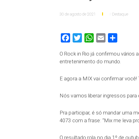
30 de agosto de 2021
Destaque
Facebook
Twitter
WhatsApp
Email
Compartilh
O Rock in Rio já confirmou vários 
entretenimento do mundo.
E agora a MIX vai confirmar você!
Nós vamos liberar ingressos para 
Pra participar, é só mandar uma 
4073 com a frase: “Mix me leva pro
O resultado rola no dia 1º de outub