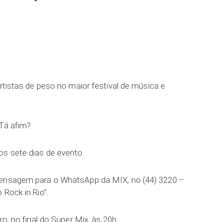
ar
artistas de peso no maior festival de música e
 Tá afim?
os sete dias de evento.
mensagem para o WhatsApp da MIX, no (44) 3220 –
 Rock in Rio”.
ro, no final do Super Mix, às 20h.