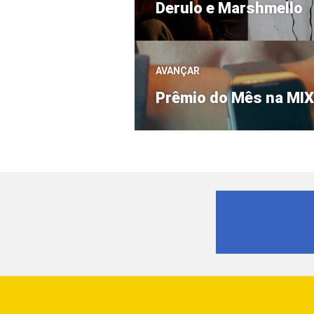
anterior:
Derulo e Marshmello
Post
AVANÇAR
Próximo
Prêmio do Mês na MIX
post: