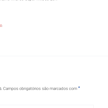
ão
.
ar
o.
*
Campos obrigatórios são marcados com