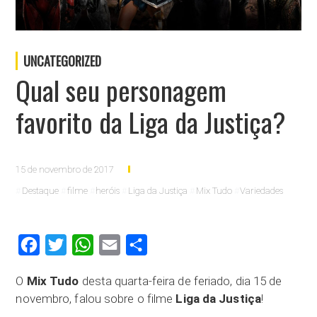
UNCATEGORIZED
Qual seu personagem
favorito da Liga da Justiça?
15 de novembro de 2017
Destaque
filme
heróis
Liga da Justiça
Mix Tudo
Variedades
Facebook
Twitter
WhatsApp
Email
Compartilhar
O
Mix Tudo
desta quarta-feira de feriado, dia 15 de
novembro, falou sobre o filme
Liga da Justiça
!