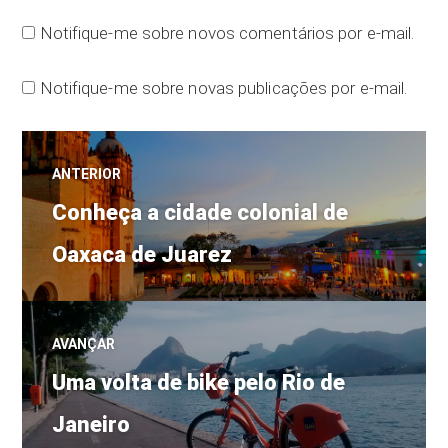
Notifique-me sobre novos comentários por e-mail.
Notifique-me sobre novas publicações por e-mail.
Navegação
ANTERIOR
Post
de
Conheça a cidade colonial de
anterior:
Oaxaca de Juarez
Post
AVANÇAR
Próximo
Uma volta de bike pelo Rio de
post:
Janeiro