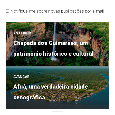
Notifique-me sobre novas publicações por e-mail.
Navegação
ANTERIOR
Post
de
Chapada dos Guimarães, um
anterior:
patrimônio histórico e cultural
Post
AVANÇAR
Próximo
Afuá, uma verdadeira cidade
post:
cenográfica