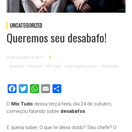
UNCATEGORIZED
Queremos seu desabafo!
24 de outubro de 2017
desabafo
Destaque
Mix Tudo
reclamações diárias
Variedades
Facebook
Twitter
WhatsApp
Email
Compartilhar
O
Mix Tudo
dessa terça-feira, dia 24 de outubro,
começou falando sobre
desabafos
.
E queria saber: O que te deixa doido? Seu chefe? O