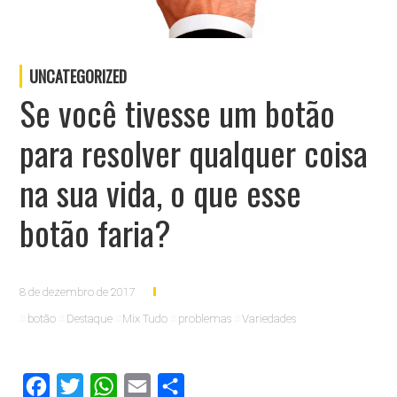
UNCATEGORIZED
Se você tivesse um botão
para resolver qualquer coisa
na sua vida, o que esse
botão faria?
8 de dezembro de 2017
botão
Destaque
Mix Tudo
problemas
Variedades
Facebook
Twitter
WhatsApp
Email
Compartilhar