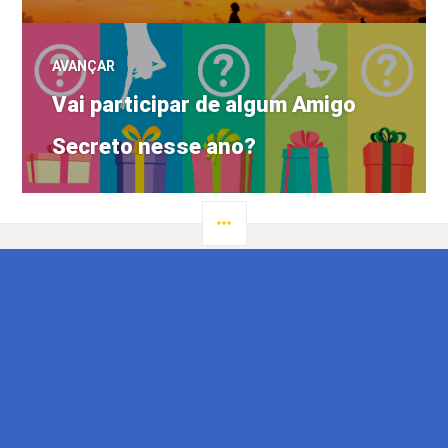
Post
AVANÇAR
Próximo
Vai participar de algum Amigo
post:
Secreto nesse ano?
LATERAL