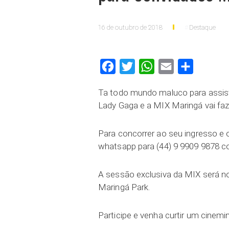
16 de outubro de 2018
Destaque
Facebook
Twitter
WhatsApp
Email
Compartilh
Ta todo mundo maluco para assi
Lady Gaga e a MIX Maringá vai fa
Para concorrer ao seu ingresso e
whatsapp para (44) 9 9909 9878 c
A sessão exclusiva da MIX será no
Maringá Park.
Participe e venha curtir um cinem