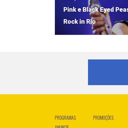
Próximo
Pink e Black Eyed Peas
post:
Rock in Rio
PROGRAMAS
PROMOÇÕES
ANUNCIE