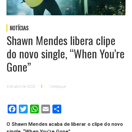
NOTÍCIAS
Shawn Mendes libera clipe
do novo single, “When You’re
Gone”
4 de abril de 2022
Destaque
Facebook
Twitter
WhatsApp
Email
Compartilhar
O Shawn Mendes acaba de liberar o clipe do novo
single, “When You’re Gone”.