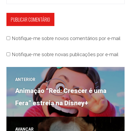
Notifique-me sobre novos comentários por e-mail.
Notifique-me sobre novas publicações por e-mail.
Navegação
ANTERIOR
Post
de
Animação “Red: Crescer é uma
anterior:
Fera” estreia na Disney+
Post
AVANÇAR