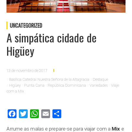
UNCATEGORIZED
A simpática cidade de
Higüey
13 de novembro de 2017
Basílica Catedral Nuestra Señora de la Altagracia
Destaque
Higüey
Punta Cana
República Dominicana
Variedades
Viaje
com a Mix
Facebook
Twitter
WhatsApp
Email
Compartilhar
Arrume as malas e prepare-se para viajar com a
Mix
e