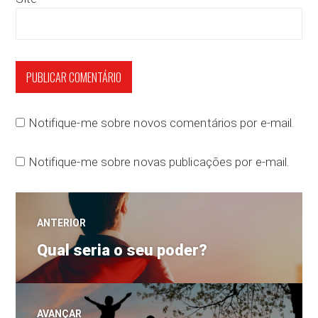
Notifique-me sobre novos comentários por e-mail.
Notifique-me sobre novas publicações por e-mail.
Navegação
ANTERIOR
Post
de
Qual seria o seu poder?
anterior:
Post
AVANÇAR