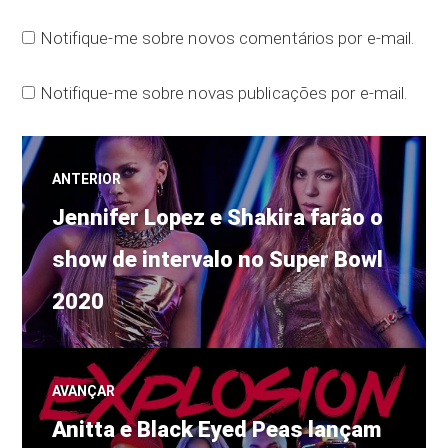
Notifique-me sobre novos comentários por e-mail.
Notifique-me sobre novas publicações por e-mail.
Navegação
ANTERIOR
Post
de
Jennifer Lopez e Shakira farão o
anterior:
show de intervalo no Super Bowl
Post
2020
AVANÇAR
Próximo
Anitta e Black Eyed Peas lançam