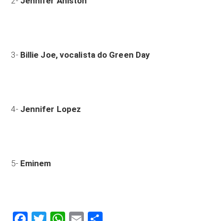
2-
Jennifer Aniston
3-
Billie Joe, vocalista do Green Day
4-
Jennifer Lopez
5-
Eminem
Facebook
Twitter
WhatsApp
Email
Compartilhar