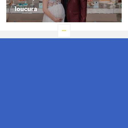
loucura
LATERAL