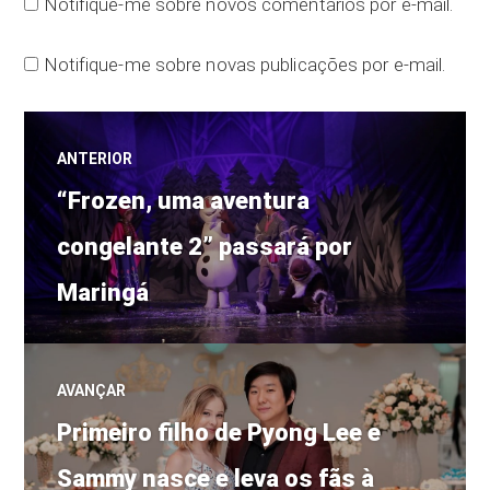
Notifique-me sobre novos comentários por e-mail.
Notifique-me sobre novas publicações por e-mail.
Navegação
ANTERIOR
Post
de
“Frozen, uma aventura
anterior:
congelante 2” passará por
Post
Maringá
AVANÇAR
Próximo
Primeiro filho de Pyong Lee e
post:
Sammy nasce e leva os fãs à