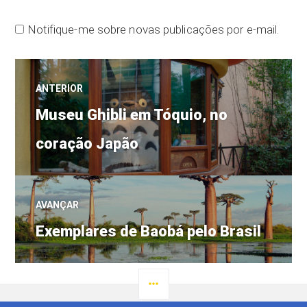
Notifique-me sobre novas publicações por e-mail.
Navegação
ANTERIOR
Post
de
Museu Ghibli em Tóquio, no
anterior:
coração Japão
Post
AVANÇAR
Próximo
Exemplares de Baobá pelo Brasil
post:
LATERAL