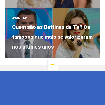
AVANÇAR
Próximo
Quem são as Bettinas da TV? Os
post:
famosos que mais se valorizaram
nos últimos anos
LATERAL