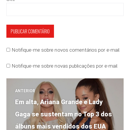
Notifique-me sobre novos comentários por e-mail.
Notifique-me sobre novas publicações por e-mail.
Navegação
ANTERIOR
Post
de
Em alta, Ariana Grande e Lady
anterior:
Gaga se sustentam no Top 3 dos
Post
álbuns mais vendidos dos EUA